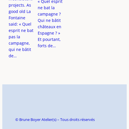
« Quel esprit
projects. As
ne bat la
good old La
campagne ?
Fontaine
Qui ne bâtit
said: « Quel
châteaux en
esprit ne bat
Espagne ? »
pas la
Et pourtant,
campagne,
forts de…
qui ne bâtit
de…
© Brune Boyer Atelier(s) – Tous droits réservés