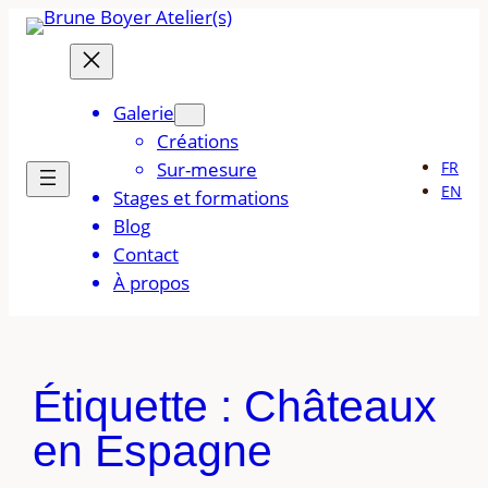
Aller
au
contenu
Galerie
Créations
Sur-mesure
FR
EN
Stages et formations
Blog
Contact
À propos
Étiquette :
Châteaux
en Espagne