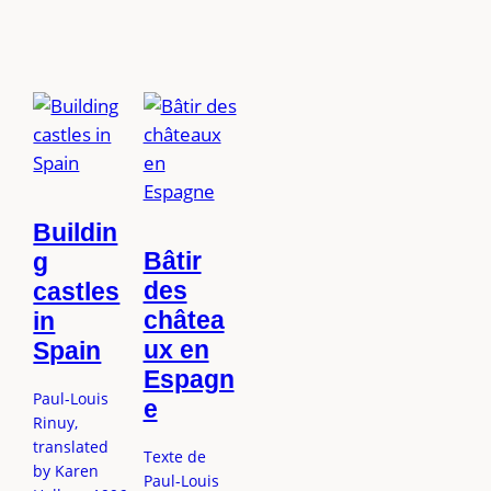
Buildin
Bâtir
g
des
castles
châtea
in
ux en
Spain
Espagn
Paul-Louis
e
Rinuy,
translated
Texte de
by Karen
Paul-Louis