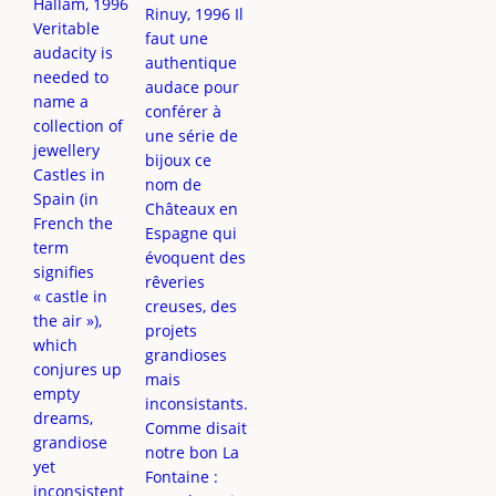
Hallam, 1996
Rinuy, 1996 Il
Veritable
faut une
audacity is
authentique
needed to
audace pour
name a
conférer à
collection of
une série de
jewellery
bijoux ce
Castles in
nom de
Spain (in
Châteaux en
French the
Espagne qui
term
évoquent des
signifies
rêveries
« castle in
creuses, des
the air »),
projets
which
grandioses
conjures up
mais
empty
inconsistants.
dreams,
Comme disait
grandiose
notre bon La
yet
Fontaine :
inconsistent